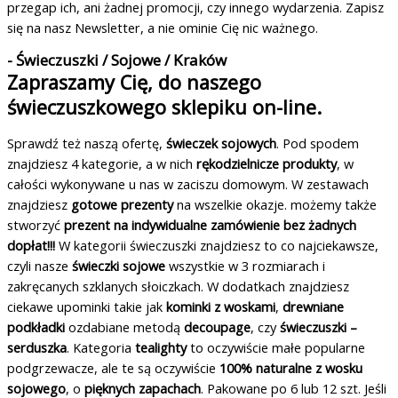
przegap ich, ani żadnej promocji, czy innego wydarzenia. Zapisz
się na nasz Newsletter, a nie ominie Cię nic ważnego.
- Świeczuszki / Sojowe / Kraków
Zapraszamy Cię, do naszego
świeczuszkowego sklepiku on-line.
Sprawdź też naszą ofertę,
świeczek sojowych
. Pod spodem
znajdziesz 4 kategorie, a w nich
rękodzielnicze produkty
, w
całości wykonywane u nas w zaciszu domowym. W zestawach
znajdziesz
gotowe prezenty
na wszelkie okazje. możemy także
stworzyć
prezent na indywidualne zamówienie bez żadnych
dopłat!!!
W kategorii świeczuszki znajdziesz to co najciekawsze,
czyli nasze
świeczki sojowe
wszystkie w 3 rozmiarach i
zakręcanych szklanych słoiczkach. W dodatkach znajdziesz
ciekawe upominki takie jak
kominki z woskami
,
drewniane
podkładki
ozdabiane metodą
decoupage
, czy
świeczuszki –
serduszka
. Kategoria
tealighty
to oczywiście małe popularne
podgrzewacze, ale te są oczywiście
100% naturalne z wosku
sojowego
, o
pięknych zapachach
. Pakowane po 6 lub 12 szt. Jeśli