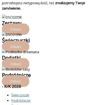
potrzebujesz nietypową ilość, też
zrealizujemy Twoje
zamówienie.
Zestawy
Zobacz
Świeczuszki
Zobacz
Dodatki
Zobacz
Podróżnicze
Zobacz
- K/K 2026
Świeczuszki
Podróżnicze